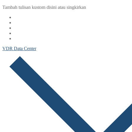
Lompat
Menu
Tutup
Tambah tulisan kustom disini atau singkirkan
ke
konten
VDR Data Center