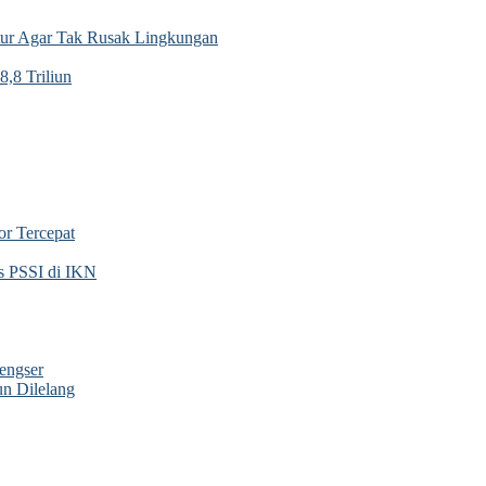
tur Agar Tak Rusak Lingkungan
,8 Triliun
or Tercepat
s PSSI di IKN
engser
n Dilelang