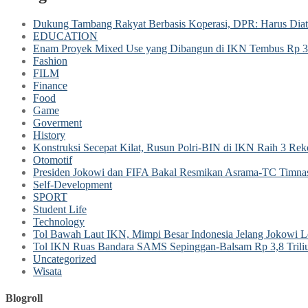
Dukung Tambang Rakyat Berbasis Koperasi, DPR: Harus Dia
EDUCATION
Enam Proyek Mixed Use yang Dibangun di IKN Tembus Rp 38
Fashion
FILM
Finance
Food
Game
Goverment
History
Konstruksi Secepat Kilat, Rusun Polri-BIN di IKN Raih 3 Rek
Otomotif
Presiden Jokowi dan FIFA Bakal Resmikan Asrama-TC Timna
Self-Development
SPORT
Student Life
Technology
Tol Bawah Laut IKN, Mimpi Besar Indonesia Jelang Jokowi L
Tol IKN Ruas Bandara SAMS Sepinggan-Balsam Rp 3,8 Triliu
Uncategorized
Wisata
Blogroll