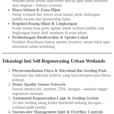
Wetland perlu desain inlet/outlet special agar tidak overflow
atau stagnan—bahaya nyamuk.
Biaya Inisiasi & Zona Hijau
Setup wetland dan sensor awal mahal, perlu dukungan
publik-swasta dan sponsorship hijau.
Regulasi Ruang Hijau & Lingkungan
Kode zonasi kota perlu update untuk wetland publik; izin
lingkungan harus detil, terutama di zona urban.
Perlindungan Biodiversitas & Spesies Lokal
Pastikan flora/fauna bukan spesies invasive; tanam lokal agar
ekosistem urban seimbang.
Teknologi Inti Self‑Regenerating Urban Wetlands
Phytoremediation Flora & Microbial Bio-Seeding Pods
Tanaman dan mikroba kultivar yang bisa mempercepat filtrasi
polutan.
Water Quality Sensor Network
Sensor deteksi pH, nutrient, TDS, oksigen—monitor trigger
regenerasi otomatis.
Automated Regeneration Logic & Seeding System
AI atur seeding ulang ketika threshold ambang tercapai—
wetland pulih sendiri.
Stormwater Management Inlet & Overflow Controls