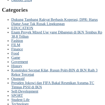
Categories
Dukung Tambang Rakyat Berbasis Koperasi, DPR: Harus
Diatur Agar Tak Rusak Lingkungan
EDUCATION
Enam Proyek Mixed Use yang Dibangun di IKN Tembus Rp
38,8 Triliun
Fashion
FILM
Finance
Food
Game
Goverment
History
Konstruksi Secepat Kilat, Rusun Polri-BIN di IKN Raih 3
Rekor Tercepat
Otomotif
Presiden Jokowi dan FIFA Bakal Resmikan Asrama-TC
Timnas PSSI di IKN
Self-Development
SPORT
Student Life
Technology