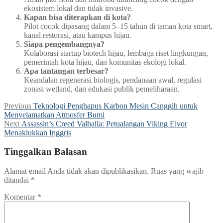
ekosistem lokal dan tidak invasive.
Kapan bisa diterapkan di kota?
Pilot cocok dipasang dalam 5–15 tahun di taman kota smart,
kanal restorasi, atau kampus hijau.
Siapa pengembangnya?
Kolaborasi startup biotech hijau, lembaga riset lingkungan,
pemerintah kota hijau, dan komunitas ekologi lokal.
Apa tantangan terbesar?
Keandalan regenerasi biologis, pendanaan awal, regulasi
zonasi wetland, dan edukasi publik pemeliharaan.
Navigasi
Previous
Previous
Teknologi Penghapus Karbon Mesin Canggih untuk
post:
Menyelamatkan Atmosfer Bumi
pos
Next
Next
Assassin’s Creed Valhalla: Petualangan Viking Eivor
post:
Menaklukkan Inggris
Tinggalkan Balasan
Alamat email Anda tidak akan dipublikasikan.
Ruas yang wajib
ditandai
*
Komentar
*