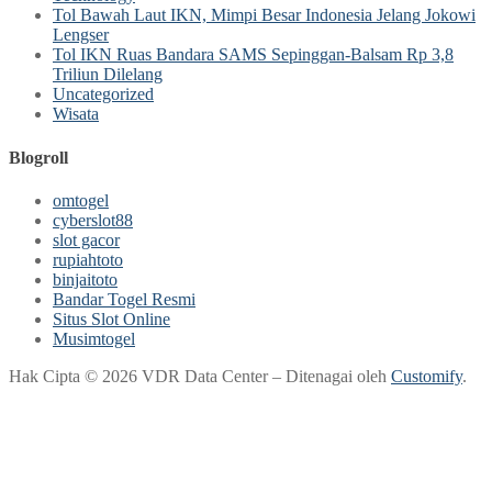
Tol Bawah Laut IKN, Mimpi Besar Indonesia Jelang Jokowi
Lengser
Tol IKN Ruas Bandara SAMS Sepinggan-Balsam Rp 3,8
Triliun Dilelang
Uncategorized
Wisata
Blogroll
omtogel
cyberslot88
slot gacor
rupiahtoto
binjaitoto
Bandar Togel Resmi
Situs Slot Online
Musimtogel
Hak Cipta © 2026 VDR Data Center – Ditenagai oleh
Customify
.