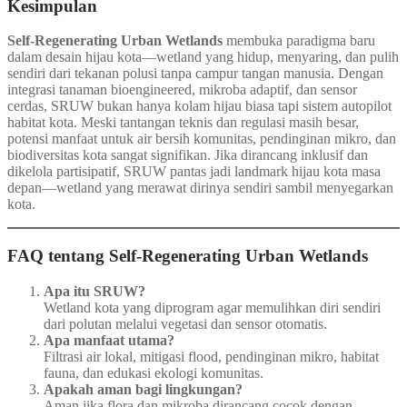
Kesimpulan
Self‑Regenerating Urban Wetlands
membuka paradigma baru
dalam desain hijau kota—wetland yang hidup, menyaring, dan pulih
sendiri dari tekanan polusi tanpa campur tangan manusia. Dengan
integrasi tanaman bioengineered, mikroba adaptif, dan sensor
cerdas, SRUW bukan hanya kolam hijau biasa tapi sistem autopilot
habitat kota. Meski tantangan teknis dan regulasi masih besar,
potensi manfaat untuk air bersih komunitas, pendinginan mikro, dan
biodiversitas kota sangat signifikan. Jika dirancang inklusif dan
dikelola partisipatif, SRUW pantas jadi landmark hijau kota masa
depan—wetland yang merawat dirinya sendiri sambil menyegarkan
kota.
FAQ tentang Self‑Regenerating Urban Wetlands
Apa itu SRUW?
Wetland kota yang diprogram agar memulihkan diri sendiri
dari polutan melalui vegetasi dan sensor otomatis.
Apa manfaat utama?
Filtrasi air lokal, mitigasi flood, pendinginan mikro, habitat
fauna, dan edukasi ekologi komunitas.
Apakah aman bagi lingkungan?
Aman jika flora dan mikroba dirancang cocok dengan