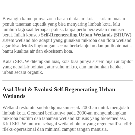
Bayangin kamu punya zona basah di dalam kota—kolam buatan
penuh tanaman aquatik yang bisa menyaring limbah kota, lalu
tumbuh lagi saat terpapar polusi, tanpa perlu perawatan manusia
berat. Inilah konsep
Self‑Regenerating Urban Wetlands (SRUW)
:
sistem wetland bio-adaptif yang gunakan mikroba dan flora wetland
agar bisa detoks lingkungan secara berkelanjutan dan pulih otomatis,
bantu kualitas air dan ekosistem kota.
Kalau SRUW diterapkan luas, kota bisa punya sistem hijau autopilot
yang netralisir polutan, atur suhu mikro, dan tumbuhkan habitat
urban secara organik.
Asal-Usul & Evolusi Self‑Regenerating Urban
Wetlands
Wetland restoratif sudah digunakan sejak 2000-an untuk mengolah
limbah kota. Generasi berikutnya pada 2030-an mengembangkan
mikroba biofilm dan tanaman wetland khusus yang bioremediasi.
Kini SRUW muncul sebagai wetland pintar yang regeneratif sendiri:
rileks-operasional dan minimal campur tangan manusia.