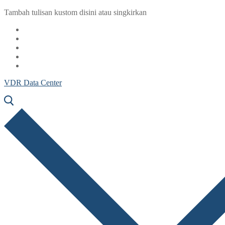
Lompat
Menu
Tutup
Tambah tulisan kustom disini atau singkirkan
ke
konten
VDR Data Center