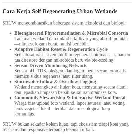
Cara Kerja Self‑Regenerating Urban Wetlands
SRUW mengombinasikan beberapa sistem teknologi dan biologi:
Bioengineered Phytoremediation & Microbial Consortia
Tanaman wetland dan mikroba kultivar yang absorb polutan
—nitrates, logam berat, nutrisi berlebih.
Adaptive Habitat Reset & Regeneration Cycle
Setelah saturasi, sistem biofilm regenerasi otomatis—tanaman
tua direstore dengan mikrobiota baru via bio-seeding.
Sensor-Driven Monitoring Network
Sensor pH, TDS, oksigen, dan logam berat secara otomatis
memicu siklus regenerasi atau filter ulang.
Stormwater Inflow & Overflow Logging
Wetland menangkap air hujan kota, menyaring secara alami,
dan lepaskan limpasan bersih ke saluran drainase kota.
Community Stewardship & Interactive Wetland Portal
Warga bisa upload foto wetland, lapor saturasi, atau voting
jenis vegetasi lokal—terlibat dalam ecological loop
komunitas.
SRUW bukan sekadar kolam hijau, tapi ekosistem terapi kota yang
self-care dan responsive terhadap tekanan urban.