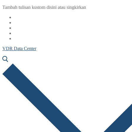
Lompat
Menu
Tutup
Tambah tulisan kustom disini atau singkirkan
ke
konten
VDR Data Center