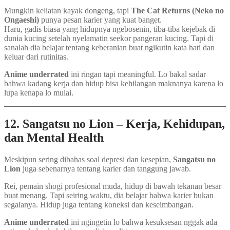
Mungkin keliatan kayak dongeng, tapi
The Cat Returns (Neko no
Ongaeshi)
punya pesan karier yang kuat banget.
Haru, gadis biasa yang hidupnya ngebosenin, tiba-tiba kejebak di
dunia kucing setelah nyelamatin seekor pangeran kucing. Tapi di
sanalah dia belajar tentang keberanian buat ngikutin kata hati dan
keluar dari rutinitas.
Anime underrated
ini ringan tapi meaningful. Lo bakal sadar
bahwa kadang kerja dan hidup bisa kehilangan maknanya karena lo
lupa kenapa lo mulai.
12. Sangatsu no Lion – Kerja, Kehidupan,
dan Mental Health
Meskipun sering dibahas soal depresi dan kesepian,
Sangatsu no
Lion
juga sebenarnya tentang karier dan tanggung jawab.
Rei, pemain shogi profesional muda, hidup di bawah tekanan besar
buat menang. Tapi seiring waktu, dia belajar bahwa karier bukan
segalanya. Hidup juga tentang koneksi dan keseimbangan.
Anime underrated
ini ngingetin lo bahwa kesuksesan nggak ada