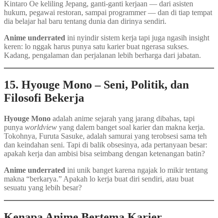
Kintaro Oe keliling Jepang, ganti-ganti kerjaan — dari asisten
hukum, pegawai restoran, sampai programmer — dan di tiap tempat
dia belajar hal baru tentang dunia dan dirinya sendiri.
Anime underrated
ini nyindir sistem kerja tapi juga ngasih insight
keren: lo nggak harus punya satu karier buat ngerasa sukses.
Kadang, pengalaman dan perjalanan lebih berharga dari jabatan.
15. Hyouge Mono – Seni, Politik, dan
Filosofi Bekerja
Hyouge Mono
adalah anime sejarah yang jarang dibahas, tapi
punya
worldview
yang dalem banget soal karier dan makna kerja.
Tokohnya, Furuta Sasuke, adalah samurai yang terobsesi sama teh
dan keindahan seni. Tapi di balik obsesinya, ada pertanyaan besar:
apakah kerja dan ambisi bisa seimbang dengan ketenangan batin?
Anime underrated
ini unik banget karena ngajak lo mikir tentang
makna “berkarya.” Apakah lo kerja buat diri sendiri, atau buat
sesuatu yang lebih besar?
Kenapa Anime Bertema Karier