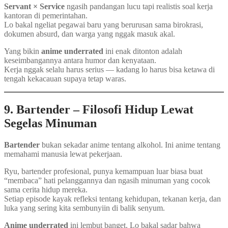
Servant × Service
ngasih pandangan lucu tapi realistis soal kerja
kantoran di pemerintahan.
Lo bakal ngeliat pegawai baru yang berurusan sama birokrasi,
dokumen absurd, dan warga yang nggak masuk akal.
Yang bikin
anime underrated
ini enak ditonton adalah
keseimbangannya antara humor dan kenyataan.
Kerja nggak selalu harus serius — kadang lo harus bisa ketawa di
tengah kekacauan supaya tetap waras.
9. Bartender – Filosofi Hidup Lewat
Segelas Minuman
Bartender
bukan sekadar anime tentang alkohol. Ini anime tentang
memahami manusia lewat pekerjaan.
Ryu, bartender profesional, punya kemampuan luar biasa buat
“membaca” hati pelanggannya dan ngasih minuman yang cocok
sama cerita hidup mereka.
Setiap episode kayak refleksi tentang kehidupan, tekanan kerja, dan
luka yang sering kita sembunyiin di balik senyum.
Anime underrated
ini lembut banget. Lo bakal sadar bahwa