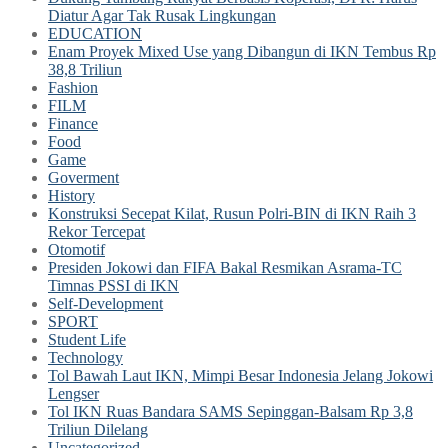
Diatur Agar Tak Rusak Lingkungan
EDUCATION
Enam Proyek Mixed Use yang Dibangun di IKN Tembus Rp
38,8 Triliun
Fashion
FILM
Finance
Food
Game
Goverment
History
Konstruksi Secepat Kilat, Rusun Polri-BIN di IKN Raih 3
Rekor Tercepat
Otomotif
Presiden Jokowi dan FIFA Bakal Resmikan Asrama-TC
Timnas PSSI di IKN
Self-Development
SPORT
Student Life
Technology
Tol Bawah Laut IKN, Mimpi Besar Indonesia Jelang Jokowi
Lengser
Tol IKN Ruas Bandara SAMS Sepinggan-Balsam Rp 3,8
Triliun Dilelang
Uncategorized