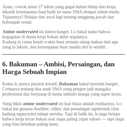
Arata, cowok umur 27 tahun yang gagal dalam hidup dan kerja,
dikasih kesempatan buat balik ke masa SMA dengan tubuh muda.
Tujuannya? Belajar dari awal lagi tentang tanggung jawab dan
hubungan sosial.
Anime underrated
ini dalem banget. Lo bakal sadar bahwa
kegagalan di dunia kerja bukan akhir segalanya.
Kadang lo cuma butuh waktu buat nemuin ulang makna dari apa
yang lo lakuin, dan kesempatan buat maafin diri lo sendiri.
6. Bakuman – Ambisi, Persaingan, dan
Harga Sebuah Impian
Kalau lo punya passion kreatif,
Bakuman
bakal nyentuh banget.
Ceritanya tentang dua anak SMA yang pengen jadi mangaka
profesional dan berjuang di dunia industri manga yang super keras.
Yang bikin
anime underrated
ini luar biasa adalah realitasnya. Lo
bakal liat gimana deadline, editor, dan persaingan ngebentuk (dan
kadang ngancurin) mimpi mereka. Tapi di balik itu, lo juga belajar
bahwa kerja keras bukan soal siapa paling cepat sukses — tapi siapa
yang bisa bertahan paling lama.