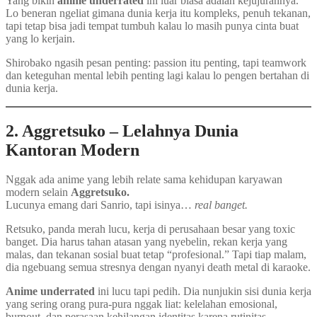
Yang bikin
anime underrated
ini luar biasa adalah kejujurannya.
Lo beneran ngeliat gimana dunia kerja itu kompleks, penuh tekanan,
tapi tetap bisa jadi tempat tumbuh kalau lo masih punya cinta buat
yang lo kerjain.
Shirobako ngasih pesan penting: passion itu penting, tapi teamwork
dan keteguhan mental lebih penting lagi kalau lo pengen bertahan di
dunia kerja.
2. Aggretsuko – Lelahnya Dunia
Kantoran Modern
Nggak ada anime yang lebih relate sama kehidupan karyawan
modern selain
Aggretsuko.
Lucunya emang dari Sanrio, tapi isinya…
real banget.
Retsuko, panda merah lucu, kerja di perusahaan besar yang toxic
banget. Dia harus tahan atasan yang nyebelin, rekan kerja yang
malas, dan tekanan sosial buat tetap “profesional.” Tapi tiap malam,
dia ngebuang semua stresnya dengan nyanyi death metal di karaoke.
Anime underrated
ini lucu tapi pedih. Dia nunjukin sisi dunia kerja
yang sering orang pura-pura nggak liat: kelelahan emosional,
burnout, dan perasaan kehilangan identitas karena rutinitas.